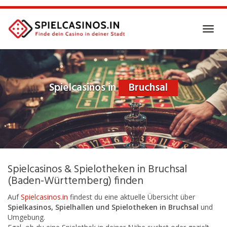
Skip
to
main
Toggl
content
navig
Spielcasinos in
Bruchsal
Spielcasinos & Spielotheken in Bruchsal
(Baden-Württemberg) finden
Auf
Spielcasinos.in
findest du eine aktuelle Übersicht über
Spielkasinos,
Spielhallen und Spielotheken in Bruchsal
und
Umgebung.