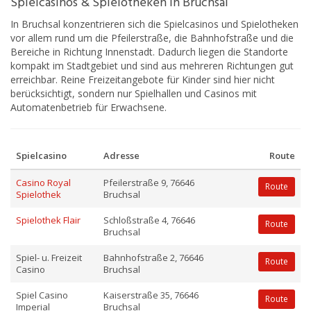
Spielcasinos & Spielotheken in Bruchsal
In Bruchsal konzentrieren sich die Spielcasinos und Spielotheken
vor allem rund um die Pfeilerstraße, die Bahnhofstraße und die
Bereiche in Richtung Innenstadt. Dadurch liegen die Standorte
kompakt im Stadtgebiet und sind aus mehreren Richtungen gut
erreichbar. Reine Freizeitangebote für Kinder sind hier nicht
berücksichtigt, sondern nur Spielhallen und Casinos mit
Automatenbetrieb für Erwachsene.
Spielcasino
Adresse
Route
Casino Royal
Pfeilerstraße 9, 76646
Route
Spielothek
Bruchsal
Spielothek Flair
Schloßstraße 4, 76646
Route
Bruchsal
Spiel- u. Freizeit
Bahnhofstraße 2, 76646
Route
Casino
Bruchsal
Spiel Casino
Kaiserstraße 35, 76646
Route
Imperial
Bruchsal