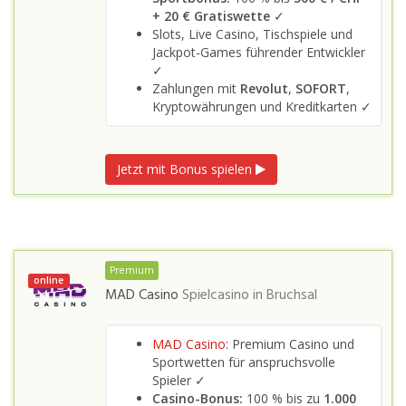
+ 20 € Gratiswette
✓
Slots, Live Casino, Tischspiele und
Jackpot-Games führender Entwickler
✓
Zahlungen mit
Revolut
,
SOFORT
,
Kryptowährungen und Kreditkarten ✓
Jetzt mit Bonus spielen
Premium
online
MAD Casino
Spielcasino in
Bruchsal
MAD Casino
: Premium Casino und
Sportwetten für anspruchsvolle
Spieler ✓
Casino-Bonus:
100 % bis zu
1.000