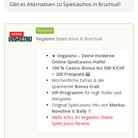
Gibt es Alternativen zu Spielcasinos in Bruchsal?
Premium
online
Vegasino
Spielcasino in
Bruchsal
★
Vegasino – Deine moderne
Online-Spielcasino-Halle!
100 % Casino-Bonus bis 500 €/CHF
+
200 Freispiele
🎰
Wöchentliche Extras & der
spannende
Bonus Crab
VIP-Programm
für High Roller und
Vielspieler
Original-Spielcasino-Hits von
Merkur
,
Novoline
&
Bally
🃏
Mehr Infos im Vegasino Online
Spielcasino Review