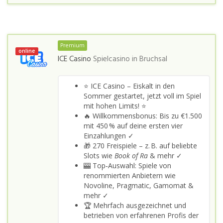
Premium
online
ICE Casino
Spielcasino in
Bruchsal
⭐ ICE Casino – Eiskalt in den
Sommer gestartet, jetzt voll im Spiel
mit hohen Limits! ⭐
🔥 Willkommensbonus: Bis zu €1.500
mit 450 % auf deine ersten vier
Einzahlungen ✓
🎁 270 Freispiele – z. B. auf beliebte
Slots wie
Book of Ra
& mehr ✓
🎰 Top‑Auswahl: Spiele von
renommierten Anbietern wie
Novoline, Pragmatic, Gamomat &
mehr ✓
🏆 Mehrfach ausgezeichnet und
betrieben von erfahrenen Profis der