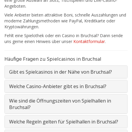
eine große Auswahl an Slots, Tischspielen und Live-Casino-
Angeboten.
Viele Anbieter bieten attraktive Boni, schnelle Auszahlungen und
moderne Zahlungsmethoden wie PayPal, Kreditkarte oder
Kryptowährungen.
Fehlt eine Spielothek oder ein Casino in Bruchsal? Dann sende
uns gerne einen Hinweis über unser
Kontaktformular
.
Häufige Fragen zu Spielcasinos in Bruchsal
Gibt es Spielcasinos in der Nähe von Bruchsal?
Welche Casino-Anbieter gibt es in Bruchsal?
Wie sind die Öffnungszeiten von Spielhallen in
Bruchsal?
Welche Regeln gelten für Spielhallen in Bruchsal?