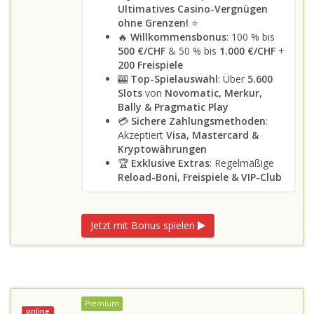
Ultimatives Casino-Vergnügen
ohne Grenzen!
⭐
🔥
Willkommensbonus
: 100 % bis
500 €/CHF
& 50 % bis
1.000 €/CHF
+
200 Freispiele
🎰
Top-Spielauswahl
: Über
5.600
Slots
von
Novomatic, Merkur,
Bally & Pragmatic Play
💳
Sichere Zahlungsmethoden
:
Akzeptiert
Visa, Mastercard &
Kryptowährungen
🏆
Exklusive Extras
: Regelmäßige
Reload-Boni, Freispiele & VIP-Club
Jetzt mit Bonus spielen
Premium
online