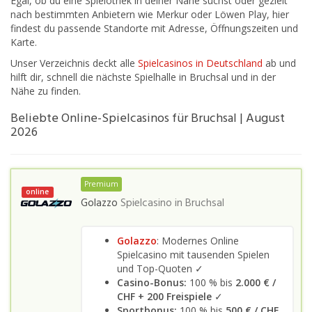
Egal, ob du eine Spielothek in deiner Nähe suchst oder gezielt
nach bestimmten Anbietern wie Merkur oder Löwen Play, hier
findest du passende Standorte mit Adresse, Öffnungszeiten und
Karte.
Unser Verzeichnis deckt alle
Spielcasinos in Deutschland
ab und
hilft dir, schnell die nächste Spielhalle in Bruchsal und in der
Nähe zu finden.
Beliebte Online-Spielcasinos für Bruchsal | August
2026
Premium
online
Golazzo
Spielcasino in
Bruchsal
Golazzo
: Modernes Online
Spielcasino mit tausenden Spielen
und Top-Quoten ✓
Casino-Bonus:
100 % bis
2.000 € /
CHF + 200 Freispiele
✓
Sportbonus:
100 % bis
500 € / CHF