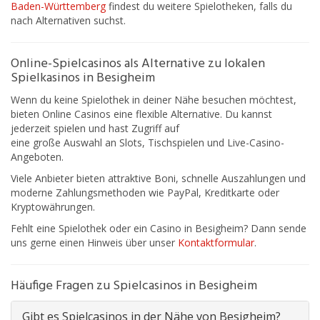
Baden-Württemberg
findest du weitere Spielotheken, falls du
nach Alternativen suchst.
Online-Spielcasinos als Alternative zu lokalen
Spielkasinos in Besigheim
Wenn du keine Spielothek in deiner Nähe besuchen möchtest,
bieten Online Casinos eine flexible Alternative. Du kannst
jederzeit spielen und hast Zugriff auf
eine große Auswahl an Slots, Tischspielen und Live-Casino-
Angeboten.
Viele Anbieter bieten attraktive Boni, schnelle Auszahlungen und
moderne Zahlungsmethoden wie PayPal, Kreditkarte oder
Kryptowährungen.
Fehlt eine Spielothek oder ein Casino in Besigheim? Dann sende
uns gerne einen Hinweis über unser
Kontaktformular
.
Häufige Fragen zu Spielcasinos in Besigheim
Gibt es Spielcasinos in der Nähe von Besigheim?