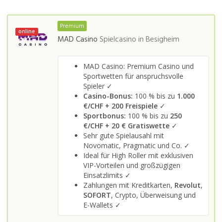
Premium
online
MAD Casino
Spielcasino in
Besigheim
MAD Casino: Premium Casino und
Sportwetten für anspruchsvolle
Spieler ✓
Casino-Bonus:
100 % bis zu
1.000
€/CHF + 200 Freispiele
✓
Sportbonus:
100 % bis zu
250
€/CHF + 20 € Gratiswette
✓
Sehr gute Spielausahl mit
Novomatic, Pragmatic und Co. ✓
Ideal für High Roller mit exklusiven
VIP-Vorteilen und großzügigen
Einsatzlimits ✓
Zahlungen mit Kreditkarten,
Revolut
,
SOFORT
, Crypto, Überweisung und
E-Wallets ✓