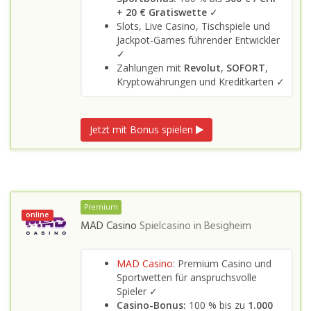
+ 20 € Gratiswette
✓
Slots, Live Casino, Tischspiele und
Jackpot-Games führender Entwickler
✓
Zahlungen mit
Revolut
,
SOFORT
,
Kryptowährungen und Kreditkarten ✓
Jetzt mit Bonus spielen
Premium
online
MAD Casino
Spielcasino in
Besigheim
MAD Casino
: Premium Casino und
Sportwetten für anspruchsvolle
Spieler ✓
Casino-Bonus:
100 % bis zu
1.000