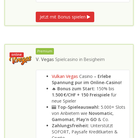
Jetzt mit Bonus spielen
Premium
online
V. Vegas
Spielcasino in
Besigheim
Vulkan Vegas
Casino
– Erlebe
Spannung pur im Online-Casino!
🔥
Bonus zum Start:
150% bis
1.500 €/CHF + 150 Freispiele
für
neue Spieler
🎰
Top-Spieleauswahl:
5.000+ Slots
von Anbietern wie
Novomatic
,
Gamomat
,
Play’n GO
& Co.
Zahlungsfreiheit:
Unterstützt
SOFORT, Paysafe Kreditkarten &
Crypto