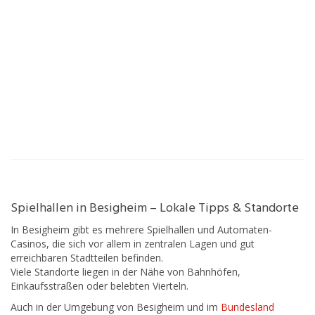
Spielhallen in Besigheim – Lokale Tipps & Standorte
In Besigheim gibt es mehrere Spielhallen und Automaten-
Casinos, die sich vor allem in zentralen Lagen und gut
erreichbaren Stadtteilen befinden.
Viele Standorte liegen in der Nähe von Bahnhöfen,
Einkaufsstraßen oder belebten Vierteln.
Auch in der Umgebung von Besigheim und im
Bundesland