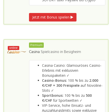
Jetzt mit Bonus spielen
Premium
online
Casina
Spielcasino in
Besigheim
Casina Casino: Glamouröses Casino-
Erlebnis mit exklusiven
Bonuspaketen ✓
Casino-Bonus:
100 % bis zu
2.000
€/CHF + 300 Freispiele
auf Novoline-
Slots ✓
Sportbonus:
100 % bis zu
500
€/CHF
für Sportwetten ✓
VIP-Service, hohe Einsatz- und
Auszahlungslimits sowie exklusive