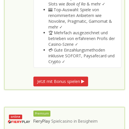
Slots wie
Book of Ra
& mehr ✓
🎰 Top‑Auswahl: Spiele von
renommierten Anbietern wie
Novoline, Pragmatic, Gamomat &
mehr ✓
🏆 Mehrfach ausgezeichnet und
betrieben von erfahrenen Profis der
Casino‑Szene ✓
💳 Gute Einzahlungsmethoden
inklusive SOFORT, Paysafecard und
Crypto ✓
Jetzt mit Bonus spielen
Premium
online
FieryPlay
Spielcasino in
Besigheim