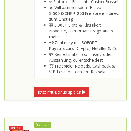
⭐ Slotoro – Für echte Casino-Bosse!
🔥 Willkommensdeal: Bis zu
2.500 €/CHF + 250 Freispiele –
direkt
zum Einstieg
🎰 5.000+ Slots & Klassiker:
Novoline, Gamomat, Pragmatic &
mehr
💳 Zahl easy mit
SOFORT
,
Paysafecard
, Crypto, Neteller & Co.
💸 Keine Limits – ob Einsatz oder
Auszahlung, du entscheidest
🏆 Freispiele, Reloads, Cashback &
VIP-Level mit echtem Respekt
Jetzt mit Bonus spielen
Premium
online