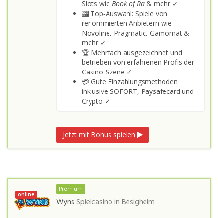
Slots wie
Book of Ra
& mehr ✓
🎰 Top‑Auswahl: Spiele von
renommierten Anbietern wie
Novoline, Pragmatic, Gamomat &
mehr ✓
🏆 Mehrfach ausgezeichnet und
betrieben von erfahrenen Profis der
Casino‑Szene ✓
💳 Gute Einzahlungsmethoden
inklusive SOFORT, Paysafecard und
Crypto ✓
Jetzt mit Bonus spielen
Premium
online
Wyns
Spielcasino in
Besigheim