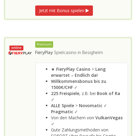
Jetzt mit Bonus spielen
Premium
online
FieryPlay
Spielcasino in
Besigheim
★
FieryPlay Casino
>
Lang
erwartet – Endlich da!
Willkommensbonus bis zu
1500€/CHF
✓
225 Freispiele
, z.B. bei
Book of Ra
✓
ALLE Spiele
>
Novomatic
✓
Pragmatic
✓
Von den Machern von
VulkanVegas
✓
Gute Zahlungsmethoden von
SOFORT über Paysafe bis Crypto