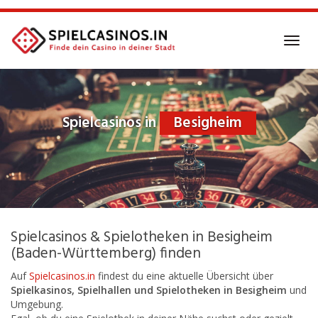
Skip
to
main
Toggl
content
navig
Spielcasinos in
Besigheim
Spielcasinos & Spielotheken in Besigheim
(Baden-Württemberg) finden
Auf
Spielcasinos.in
findest du eine aktuelle Übersicht über
Spielkasinos,
Spielhallen und Spielotheken in Besigheim
und
Umgebung.