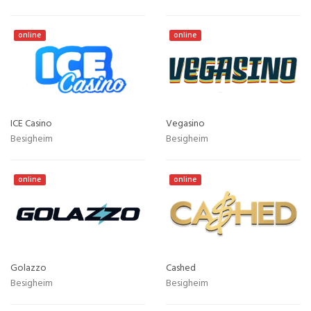
online
online
ICE Casino
Vegasino
Besigheim
Besigheim
online
online
Golazzo
Cashed
Besigheim
Besigheim