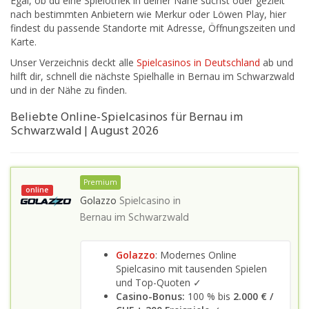
Egal, ob du eine Spielothek in deiner Nähe suchst oder gezielt
nach bestimmten Anbietern wie Merkur oder Löwen Play, hier
findest du passende Standorte mit Adresse, Öffnungszeiten und
Karte.
Unser Verzeichnis deckt alle
Spielcasinos in Deutschland
ab und
hilft dir, schnell die nächste Spielhalle in Bernau im Schwarzwald
und in der Nähe zu finden.
Beliebte Online-Spielcasinos für Bernau im
Schwarzwald | August 2026
Premium
online
Golazzo
Spielcasino in
Bernau im Schwarzwald
Golazzo
: Modernes Online
Spielcasino mit tausenden Spielen
und Top-Quoten ✓
Casino-Bonus:
100 % bis
2.000 € /