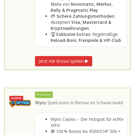
Slots
von
Novomatic, Merkur,
Bally & Pragmatic Play
💳
Sichere Zahlungsmethoden
:
Akzeptiert
Visa, Mastercard &
Kryptowährungen
🏆
Exklusive Extras
: Regelmäßige
Reload-Boni, Freispiele & VIP-Club
Jetzt mit Bonus spielen
Premium
online
Wyns
Spielcasino in
Bernau im Schwarzwald
Wyns Casino – Der Hotspot für echte
VIPs!
🎁 100 % Bonus bis €500/CHF 500 +