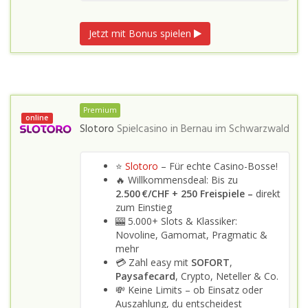
Jetzt mit Bonus spielen
Premium
online
Slotoro
Spielcasino in
Bernau im Schwarzwald
⭐
Slotoro
– Für echte Casino-Bosse!
🔥 Willkommensdeal: Bis zu
2.500 €/CHF + 250 Freispiele –
direkt
zum Einstieg
🎰 5.000+ Slots & Klassiker:
Novoline, Gamomat, Pragmatic &
mehr
💳 Zahl easy mit
SOFORT
,
Paysafecard
, Crypto, Neteller & Co.
💸 Keine Limits – ob Einsatz oder
Auszahlung, du entscheidest