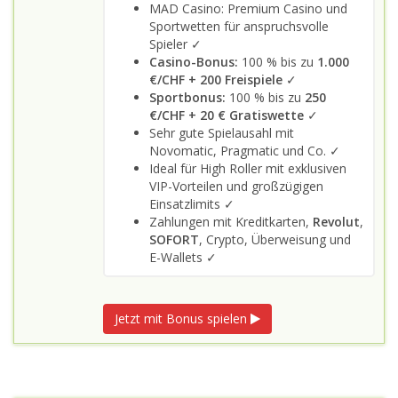
MAD Casino: Premium Casino und
Sportwetten für anspruchsvolle
Spieler ✓
Casino-Bonus:
100 % bis zu
1.000
€/CHF + 200 Freispiele
✓
Sportbonus:
100 % bis zu
250
€/CHF + 20 € Gratiswette
✓
Sehr gute Spielausahl mit
Novomatic, Pragmatic und Co. ✓
Ideal für High Roller mit exklusiven
VIP-Vorteilen und großzügigen
Einsatzlimits ✓
Zahlungen mit Kreditkarten,
Revolut
,
SOFORT
, Crypto, Überweisung und
E-Wallets ✓
Jetzt mit Bonus spielen