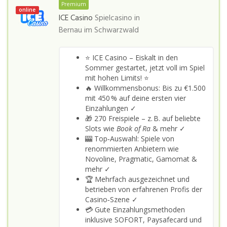
Premium
online
ICE Casino
Spielcasino in
Bernau im Schwarzwald
⭐ ICE Casino – Eiskalt in den
Sommer gestartet, jetzt voll im Spiel
mit hohen Limits! ⭐
🔥 Willkommensbonus: Bis zu €1.500
mit 450 % auf deine ersten vier
Einzahlungen ✓
🎁 270 Freispiele – z. B. auf beliebte
Slots wie
Book of Ra
& mehr ✓
🎰 Top‑Auswahl: Spiele von
renommierten Anbietern wie
Novoline, Pragmatic, Gamomat &
mehr ✓
🏆 Mehrfach ausgezeichnet und
betrieben von erfahrenen Profis der
Casino‑Szene ✓
💳 Gute Einzahlungsmethoden
inklusive SOFORT, Paysafecard und