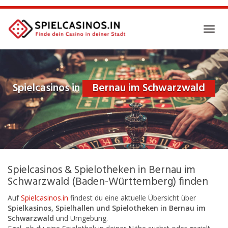
Skip
to
main
Toggl
content
navig
Spielcasinos in
Bernau im Schwarzwald
Spielcasinos & Spielotheken in Bernau im
Schwarzwald (Baden-Württemberg) finden
Auf
Spielcasinos.in
findest du eine aktuelle Übersicht über
Spielkasinos,
Spielhallen und Spielotheken in Bernau im
Schwarzwald
und Umgebung.