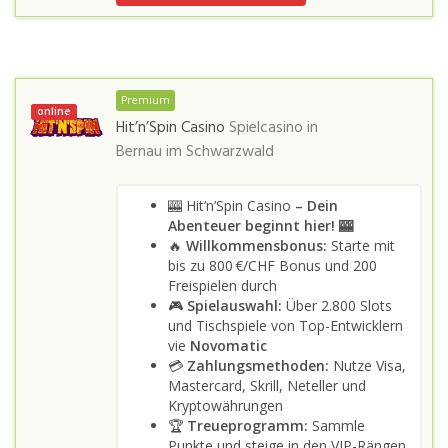
Premium
online
Hit’n’Spin Casino
Spielcasino in
Bernau im Schwarzwald
🎰 Hit’n’Spin Casino
– Dein
Abenteuer beginnt hier! 🎰
🔥
Willkommensbonus:
Starte mit
bis zu 800 €/CHF Bonus und 200
Freispielen durch
🎮
Spielauswahl:
Über 2.800 Slots
und Tischspiele von Top-Entwicklern
vie
Novomatic
💳
Zahlungsmethoden:
Nutze Visa,
Mastercard, Skrill, Neteller und
Kryptowährungen
🏆
Treueprogramm:
Sammle
Punkte und steige in den VIP-Rängen