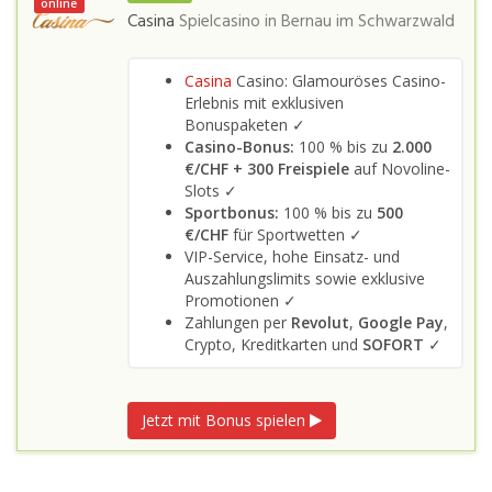
online
Casina
Spielcasino in
Bernau im Schwarzwald
Casina
Casino: Glamouröses Casino-
Erlebnis mit exklusiven
Bonuspaketen ✓
Casino-Bonus:
100 % bis zu
2.000
€/CHF + 300 Freispiele
auf Novoline-
Slots ✓
Sportbonus:
100 % bis zu
500
€/CHF
für Sportwetten ✓
VIP-Service, hohe Einsatz- und
Auszahlungslimits sowie exklusive
Promotionen ✓
Zahlungen per
Revolut
,
Google Pay
,
Crypto, Kreditkarten und
SOFORT
✓
Jetzt mit Bonus spielen