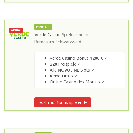
Premium
online
Verde Casino
Spielcasino in
Bernau im Schwarzwald
Verde Casino Bonus
1200 €
✓
220
Freispiele ✓
Alle
NOVOLINE
Slots ✓
Keine Limits ✓
Online Casino des Monats ✓
Jetzt mit Bonus spielen