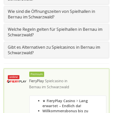
Wie sind die Öffnungszeiten von Spielhallen in
Bernau im Schwarzwald?
Welche Regeln gelten für Spielhallen in Bernau im
Schwarzwald?
Gibt es Alternativen zu Spielcasinos in Bernau im
Schwarzwald?
Premium
online
FieryPlay
Spielcasino in
Bernau im Schwarzwald
★
FieryPlay Casino
>
Lang
erwartet – Endlich da!
Willkommensbonus bis zu