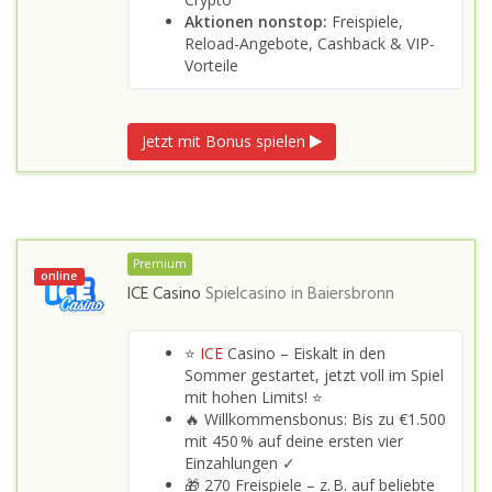
Aktionen nonstop:
Freispiele,
Reload-Angebote, Cashback & VIP-
Vorteile
Jetzt mit Bonus spielen
Premium
online
ICE Casino
Spielcasino in
Baiersbronn
⭐
ICE
Casino – Eiskalt in den
Sommer gestartet, jetzt voll im Spiel
mit hohen Limits! ⭐
🔥 Willkommensbonus: Bis zu €1.500
mit 450 % auf deine ersten vier
Einzahlungen ✓
🎁 270 Freispiele – z. B. auf beliebte