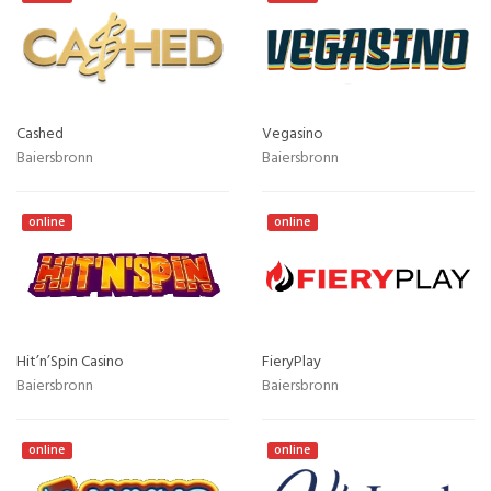
Cashed
Vegasino
Baiersbronn
Baiersbronn
online
online
Hit’n’Spin Casino
FieryPlay
Baiersbronn
Baiersbronn
online
online