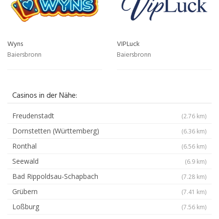
Wyns
VIPLuck
Baiersbronn
Baiersbronn
Casinos in der Nähe:
Freudenstadt
(2.76 km)
Dornstetten (Württemberg)
(6.36 km)
Ronthal
(6.56 km)
Seewald
(6.9 km)
Bad Rippoldsau-Schapbach
(7.28 km)
Grübern
(7.41 km)
Loßburg
(7.56 km)