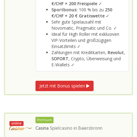
€/CHF + 200 Freispiele
✓
Sportbonus:
100 % bis zu
250
€/CHF + 20 € Gratiswette
✓
Sehr gute Spielausahl mit
Novomatic, Pragmatic und Co. ✓
Ideal für High Roller mit exklusiven
VIP-Vorteilen und großzügigen
Einsatzlimits ✓
Zahlungen mit Kreditkarten,
Revolut
,
SOFORT
, Crypto, Überweisung und
E-Wallets ✓
Jetzt mit Bonus spielen
Premium
online
Casina
Spielcasino in
Baiersbronn