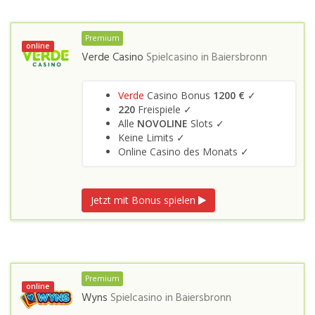
Premium
online
Verde Casino
Spielcasino in
Baiersbronn
Verde
Casino Bonus
1200 €
✓
220
Freispiele ✓
Alle
NOVOLINE
Slots ✓
Keine Limits ✓
Online Casino des Monats ✓
Jetzt mit Bonus spielen
Premium
online
Wyns
Spielcasino in
Baiersbronn