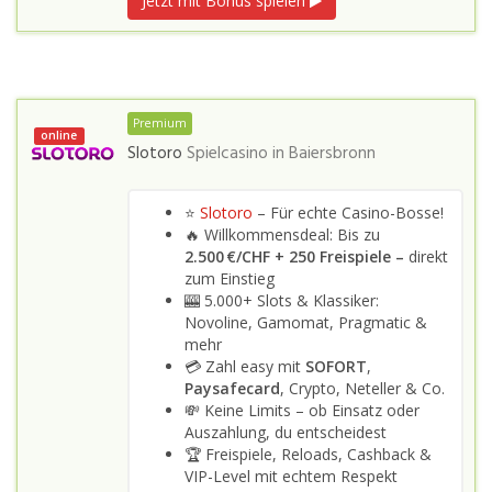
Jetzt mit Bonus spielen
Premium
online
Slotoro
Spielcasino in
Baiersbronn
⭐
Slotoro
– Für echte Casino-Bosse!
🔥 Willkommensdeal: Bis zu
2.500 €/CHF + 250 Freispiele –
direkt
zum Einstieg
🎰 5.000+ Slots & Klassiker:
Novoline, Gamomat, Pragmatic &
mehr
💳 Zahl easy mit
SOFORT
,
Paysafecard
, Crypto, Neteller & Co.
💸 Keine Limits – ob Einsatz oder
Auszahlung, du entscheidest
🏆 Freispiele, Reloads, Cashback &
VIP-Level mit echtem Respekt