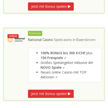
Jetzt mit Bonus spielen
Premium
online
National Casino
Spielcasino in
Baiersbronn
100% BONUS bis 300 €/CHF
plus
150 Freispiele
✓
Großes Spielangebot inklusive der
NOVO Spiele
✓
Neues online Casino mit TOP
Aktionen ✓
Jetzt mit Bonus spielen