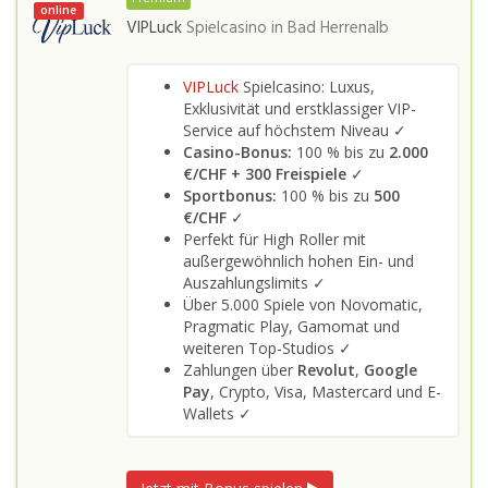
online
VIPLuck
Spielcasino in
Bad Herrenalb
VIPLuck
Spielcasino: Luxus,
Exklusivität und erstklassiger VIP-
Service auf höchstem Niveau ✓
Casino-Bonus:
100 % bis zu
2.000
€/CHF + 300 Freispiele
✓
Sportbonus:
100 % bis zu
500
€/CHF
✓
Perfekt für High Roller mit
außergewöhnlich hohen Ein- und
Auszahlungslimits ✓
Über 5.000 Spiele von Novomatic,
Pragmatic Play, Gamomat und
weiteren Top-Studios ✓
Zahlungen über
Revolut
,
Google
Pay
, Crypto, Visa, Mastercard und E-
Wallets ✓