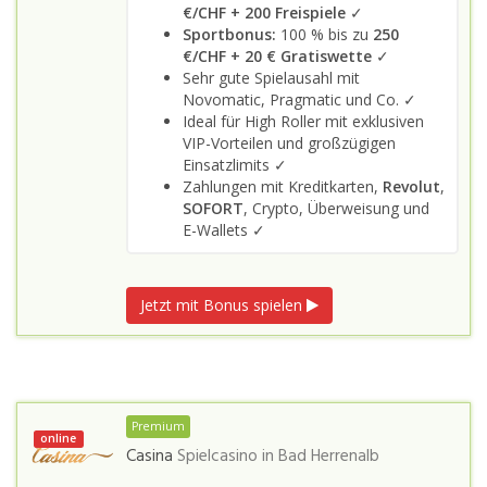
€/CHF + 200 Freispiele
✓
Sportbonus:
100 % bis zu
250
€/CHF + 20 € Gratiswette
✓
Sehr gute Spielausahl mit
Novomatic, Pragmatic und Co. ✓
Ideal für High Roller mit exklusiven
VIP-Vorteilen und großzügigen
Einsatzlimits ✓
Zahlungen mit Kreditkarten,
Revolut
,
SOFORT
, Crypto, Überweisung und
E-Wallets ✓
Jetzt mit Bonus spielen
Premium
online
Casina
Spielcasino in
Bad Herrenalb