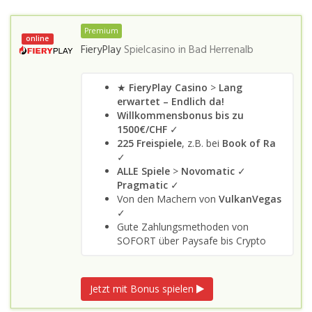
Premium
online
FieryPlay
Spielcasino in
Bad Herrenalb
★
FieryPlay Casino
>
Lang
erwartet – Endlich da!
Willkommensbonus bis zu
1500€/CHF
✓
225 Freispiele
, z.B. bei
Book of Ra
✓
ALLE Spiele
>
Novomatic
✓
Pragmatic
✓
Von den Machern von
VulkanVegas
✓
Gute Zahlungsmethoden von
SOFORT über Paysafe bis Crypto
Jetzt mit Bonus spielen