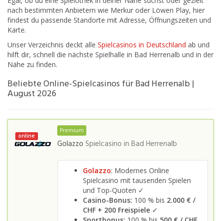
Egal, ob du eine Spielothek in deiner Nähe suchst oder gezielt
nach bestimmten Anbietern wie Merkur oder Löwen Play, hier
findest du passende Standorte mit Adresse, Öffnungszeiten und
Karte.
Unser Verzeichnis deckt alle
Spielcasinos in Deutschland
ab und
hilft dir, schnell die nächste Spielhalle in Bad Herrenalb und in der
Nähe zu finden.
Beliebte Online-Spielcasinos für Bad Herrenalb |
August 2026
Premium
online
Golazzo
Spielcasino in
Bad Herrenalb
Golazzo
: Modernes Online
Spielcasino mit tausenden Spielen
und Top-Quoten ✓
Casino-Bonus:
100 % bis
2.000 € /
CHF + 200 Freispiele
✓
Sportbonus:
100 % bis
500 € / CHF