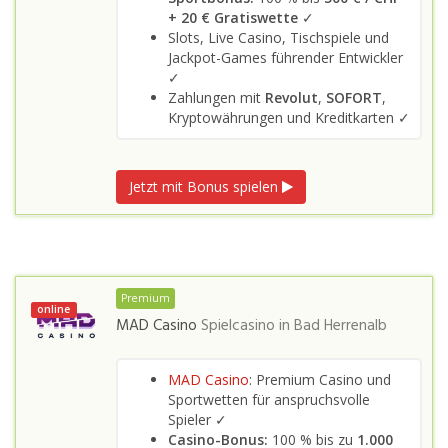
+ 20 € Gratiswette
✓
Slots, Live Casino, Tischspiele und
Jackpot-Games führender Entwickler
✓
Zahlungen mit
Revolut
,
SOFORT
,
Kryptowährungen und Kreditkarten ✓
Jetzt mit Bonus spielen
Premium
online
MAD Casino
Spielcasino in
Bad Herrenalb
MAD Casino
: Premium Casino und
Sportwetten für anspruchsvolle
Spieler ✓
Casino-Bonus:
100 % bis zu
1.000