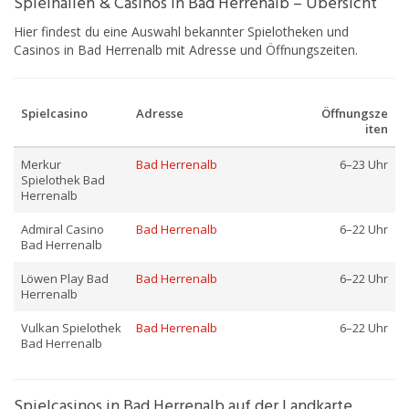
Spielhallen & Casinos in Bad Herrenalb – Übersicht
Hier findest du eine Auswahl bekannter Spielotheken und
Casinos in Bad Herrenalb mit Adresse und Öffnungszeiten.
Spielcasino
Adresse
Öffnungsze
iten
Merkur
Bad Herrenalb
6–23 Uhr
Spielothek Bad
Herrenalb
Admiral Casino
Bad Herrenalb
6–22 Uhr
Bad Herrenalb
Löwen Play Bad
Bad Herrenalb
6–22 Uhr
Herrenalb
Vulkan Spielothek
Bad Herrenalb
6–22 Uhr
Bad Herrenalb
Spielcasinos in Bad Herrenalb auf der Landkarte