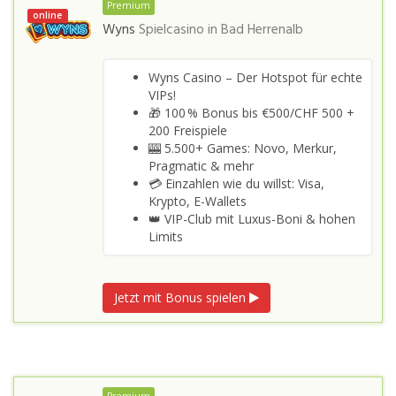
Premium
online
Wyns
Spielcasino in
Bad Herrenalb
Wyns Casino – Der Hotspot für echte
VIPs!
🎁 100 % Bonus bis €500/CHF 500 +
200 Freispiele
🎰 5.500+ Games: Novo, Merkur,
Pragmatic & mehr
💳 Einzahlen wie du willst: Visa,
Krypto, E-Wallets
👑 VIP-Club mit Luxus-Boni & hohen
Limits
Jetzt mit Bonus spielen