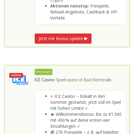
Aktionen nonstop:
Freispiele,
Reload-Angebote, Cashback & VIP-
Vorteile
Jetzt mit Bonus spielen
Premium
online
ICE Casino
Spielcasino in
Bad Herrenalb
⭐
ICE
Casino – Eiskalt in den
Sommer gestartet, jetzt voll im Spiel
mit hohen Limits! ⭐
🔥 Willkommensbonus: Bis zu €1.500
mit 450 % auf deine ersten vier
Einzahlungen ✓
🎁 270 Freispiele – z. B. auf beliebte