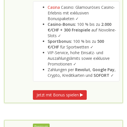
Casina
Casino: Glamouröses Casino-
Erlebnis mit exklusiven
Bonuspaketen ✓
Casino-Bonus:
100 % bis zu
2.000
€/CHF + 300 Freispiele
auf Novoline-
Slots ✓
Sportbonus:
100 % bis zu
500
€/CHF
für Sportwetten ✓
VIP-Service, hohe Einsatz- und
Auszahlungslimits sowie exklusive
Promotionen ✓
Zahlungen per
Revolut
,
Google Pay
,
Crypto, Kreditkarten und
SOFORT
✓
Jetzt mit Bonus spielen
Premium