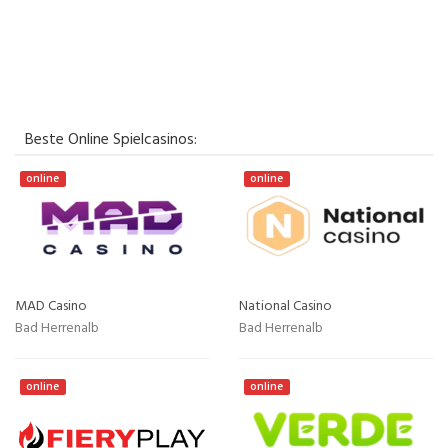
Beste Online Spielcasinos:
online
online
MAD Casino
National Casino
Bad Herrenalb
Bad Herrenalb
online
online