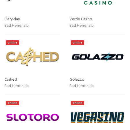
FieryPlay
Verde Casino
Bad Herrenalb
Bad Herrenalb
online
online
Cashed
Golazzo
Bad Herrenalb
Bad Herrenalb
online
online