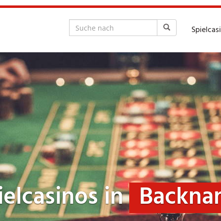
Spielcas
ielcasinos in
Backna