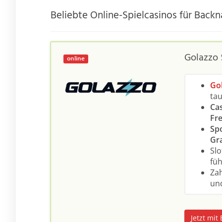
Beliebte Online-Spielcasinos für Back
Golazzo
online
Go
ta
Ca
Fre
Sp
Gr
Slo
füh
Za
un
Jetzt mit