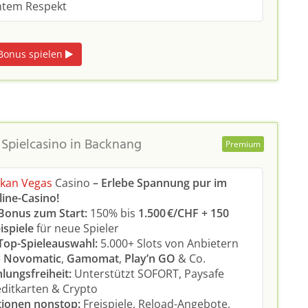
htem Respekt
 Bonus spielen
Spielcasino in
Backnang
Premium
lkan Vegas
Casino
– Erlebe Spannung pur im
ine-Casino!
Bonus zum Start:
150% bis
1.500 €/CHF + 150
ispiele
für neue Spieler
Top-Spieleauswahl:
5.000+ Slots von Anbietern
e
Novomatic
,
Gamomat
,
Play’n GO
& Co.
lungsfreiheit:
Unterstützt SOFORT, Paysafe
ditkarten & Crypto
tionen nonstop:
Freispiele, Reload-Angebote,