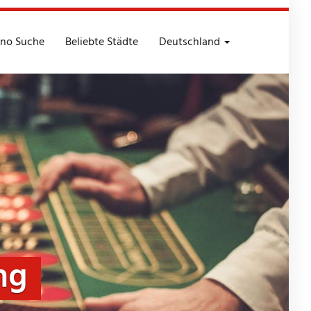
ino Suche
Beliebte Städte
Deutschland
ng