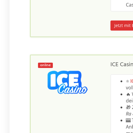
Cas
Jetzt mit
ICE Casi
online
⭐
I
vol
🔥 
dei
🎁 
Ra
🎰
An