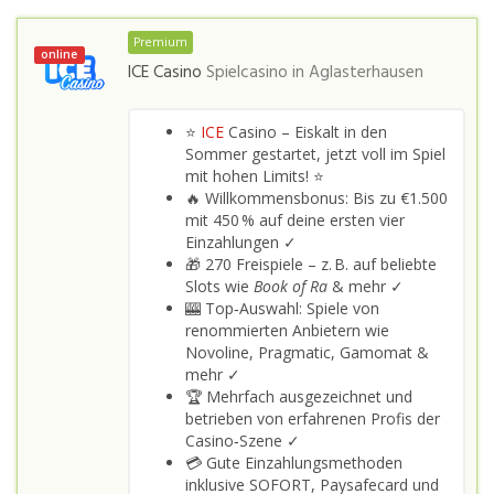
Premium
online
ICE Casino
Spielcasino in
Aglasterhausen
⭐
ICE
Casino – Eiskalt in den
Sommer gestartet, jetzt voll im Spiel
mit hohen Limits! ⭐
🔥 Willkommensbonus: Bis zu €1.500
mit 450 % auf deine ersten vier
Einzahlungen ✓
🎁 270 Freispiele – z. B. auf beliebte
Slots wie
Book of Ra
& mehr ✓
🎰 Top‑Auswahl: Spiele von
renommierten Anbietern wie
Novoline, Pragmatic, Gamomat &
mehr ✓
🏆 Mehrfach ausgezeichnet und
betrieben von erfahrenen Profis der
Casino‑Szene ✓
💳 Gute Einzahlungsmethoden
inklusive SOFORT, Paysafecard und