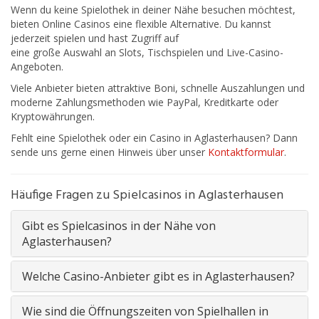
Wenn du keine Spielothek in deiner Nähe besuchen möchtest,
bieten Online Casinos eine flexible Alternative. Du kannst
jederzeit spielen und hast Zugriff auf
eine große Auswahl an Slots, Tischspielen und Live-Casino-
Angeboten.
Viele Anbieter bieten attraktive Boni, schnelle Auszahlungen und
moderne Zahlungsmethoden wie PayPal, Kreditkarte oder
Kryptowährungen.
Fehlt eine Spielothek oder ein Casino in Aglasterhausen? Dann
sende uns gerne einen Hinweis über unser
Kontaktformular
.
Häufige Fragen zu Spielcasinos in Aglasterhausen
Gibt es Spielcasinos in der Nähe von
Aglasterhausen?
Welche Casino-Anbieter gibt es in Aglasterhausen?
Wie sind die Öffnungszeiten von Spielhallen in