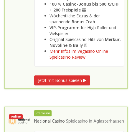
100 % Casino-Bonus bis 500 €/CHF
+
200 Freispiele
🎰
Wöchentliche Extras & der
spannende
Bonus Crab
VIP-Programm
für High Roller und
Vielspieler
Original-Spielcasino-Hits von
Merkur
,
Novoline
&
Bally
🃏
Mehr Infos im Vegasino Online
Spielcasino Review
Jetzt mit Bonus spielen
Premium
online
National Casino
Spielcasino in
Aglasterhausen