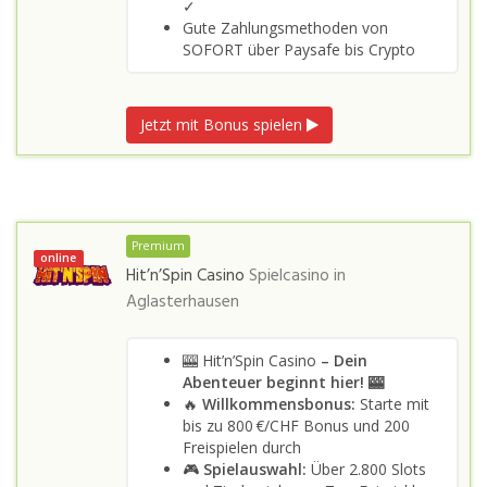
✓
Gute Zahlungsmethoden von
SOFORT über Paysafe bis Crypto
Jetzt mit Bonus spielen
Premium
online
Hit’n’Spin Casino
Spielcasino in
Aglasterhausen
🎰 Hit’n’Spin Casino
– Dein
Abenteuer beginnt hier! 🎰
🔥
Willkommensbonus:
Starte mit
bis zu 800 €/CHF Bonus und 200
Freispielen durch
🎮
Spielauswahl:
Über 2.800 Slots