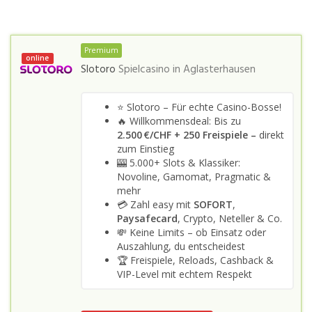
Premium
online
Slotoro
Spielcasino in
Aglasterhausen
⭐ Slotoro – Für echte Casino-Bosse!
🔥 Willkommensdeal: Bis zu
2.500 €/CHF + 250 Freispiele –
direkt
zum Einstieg
🎰 5.000+ Slots & Klassiker:
Novoline, Gamomat, Pragmatic &
mehr
💳 Zahl easy mit
SOFORT
,
Paysafecard
, Crypto, Neteller & Co.
💸 Keine Limits – ob Einsatz oder
Auszahlung, du entscheidest
🏆 Freispiele, Reloads, Cashback &
VIP-Level mit echtem Respekt