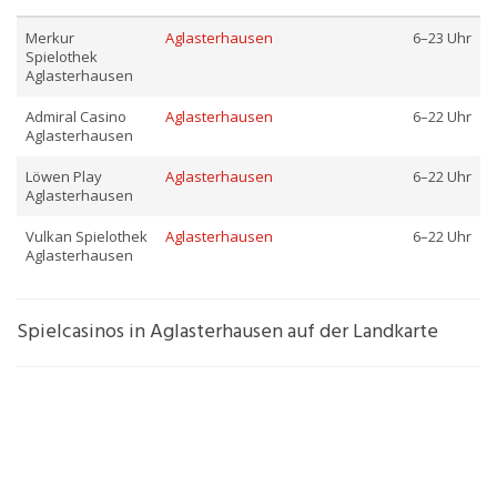
Merkur
Aglasterhausen
6–23 Uhr
Spielothek
Aglasterhausen
Admiral Casino
Aglasterhausen
6–22 Uhr
Aglasterhausen
Löwen Play
Aglasterhausen
6–22 Uhr
Aglasterhausen
Vulkan Spielothek
Aglasterhausen
6–22 Uhr
Aglasterhausen
Spielcasinos in Aglasterhausen auf der Landkarte