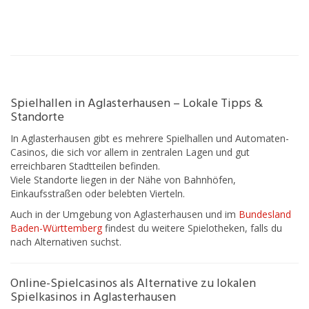
Spielhallen in Aglasterhausen – Lokale Tipps &
Standorte
In Aglasterhausen gibt es mehrere Spielhallen und Automaten-
Casinos, die sich vor allem in zentralen Lagen und gut
erreichbaren Stadtteilen befinden.
Viele Standorte liegen in der Nähe von Bahnhöfen,
Einkaufsstraßen oder belebten Vierteln.
Auch in der Umgebung von Aglasterhausen und im
Bundesland
Baden-Württemberg
findest du weitere Spielotheken, falls du
nach Alternativen suchst.
Online-Spielcasinos als Alternative zu lokalen
Spielkasinos in Aglasterhausen