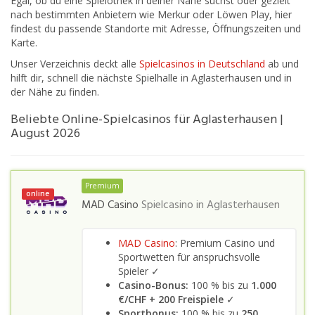
Egal, ob du eine Spielothek in deiner Nähe suchst oder gezielt
nach bestimmten Anbietern wie Merkur oder Löwen Play, hier
findest du passende Standorte mit Adresse, Öffnungszeiten und
Karte.
Unser Verzeichnis deckt alle
Spielcasinos in Deutschland
ab und
hilft dir, schnell die nächste Spielhalle in Aglasterhausen und in
der Nähe zu finden.
Beliebte Online-Spielcasinos für Aglasterhausen |
August 2026
Premium
online
MAD Casino
Spielcasino in
Aglasterhausen
MAD Casino
: Premium Casino und
Sportwetten für anspruchsvolle
Spieler ✓
Casino-Bonus:
100 % bis zu
1.000
€/CHF + 200 Freispiele
✓
Sportbonus:
100 % bis zu
250