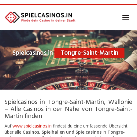
Skip
to
main
Toggl
content
navig
Spielcasinos in
Tongre-Saint-Martin
Spielcasinos in Tongre-Saint-Martin, Wallonie
– Alle Casinos in der Nähe von Tongre-Saint-
Martin finden
Auf
www.spielcasinos.in
findest du eine umfassende Übersicht
über alle
Casinos, Spielhallen und Spielcasinos
in
Tongre-