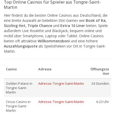
Top Online Casinos für Spieler aus Tongre-Saint-
Martin
Hier findest du die besten Online Casinos aus Deutschland, die
eine breite Auswahl an beliebten Slot-Games wie
Book of Ra,
Sizzling Hot, Triple Chance
und
Extra 10 Liner
bieten. Spiele
außerdem Live Roulette und Blackjack, bequem online und
mobil über Smartphone, Laptop oder Tablet. Online Casinos
bieten oft attraktive
Willkommensboni
und eine höhere
Auszahlungsquote
als Spielotheken vor Ort in Tongre-Saint-
Martin.
Casino
Adresse
Öffnungsze
iten
Golden Palace in
Adresse: Tongre-Saint-Martin
24 Stunden
Tongre-Saint-
Martin
Circus Casino in
Adresse: Tongre-Saint-Martin
6-23 Uhr
Tongre-Saint-
Martin