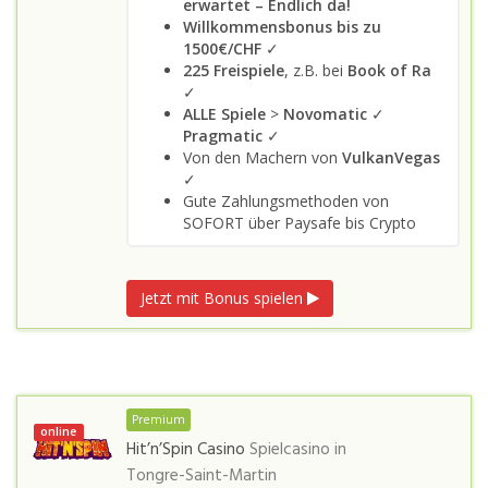
erwartet – Endlich da!
Willkommensbonus bis zu
1500€/CHF
✓
225 Freispiele
, z.B. bei
Book of Ra
✓
ALLE Spiele
>
Novomatic
✓
Pragmatic
✓
Von den Machern von
VulkanVegas
✓
Gute Zahlungsmethoden von
SOFORT über Paysafe bis Crypto
Jetzt mit Bonus spielen
Premium
online
Hit’n’Spin Casino
Spielcasino in
Tongre-Saint-Martin