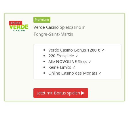
Premium
online
Verde Casino
Spielcasino in
Tongre-Saint-Martin
Verde Casino Bonus
1200 €
✓
220
Freispiele ✓
Alle
NOVOLINE
Slots ✓
Keine Limits ✓
Online Casino des Monats ✓
Jetzt mit Bonus spielen