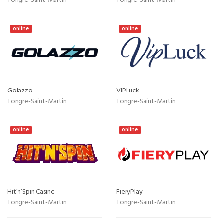
Tongre-Saint-Martin
Tongre-Saint-Martin
online
online
Golazzo
VIPLuck
Tongre-Saint-Martin
Tongre-Saint-Martin
online
online
Hit’n’Spin Casino
FieryPlay
Tongre-Saint-Martin
Tongre-Saint-Martin