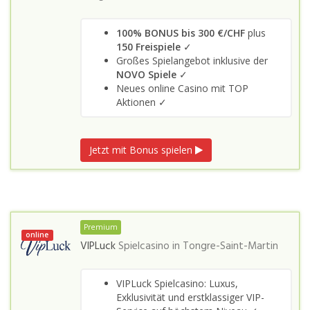
100% BONUS bis 300 €/CHF
plus
150 Freispiele
✓
Großes Spielangebot inklusive der
NOVO Spiele
✓
Neues online Casino mit TOP
Aktionen ✓
Jetzt mit Bonus spielen
Premium
online
VIPLuck
Spielcasino in
Tongre-Saint-Martin
VIPLuck Spielcasino: Luxus,
Exklusivität und erstklassiger VIP-