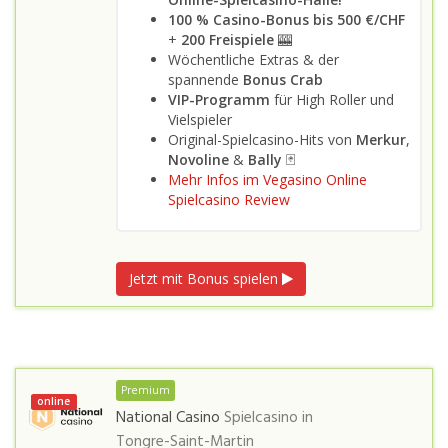
100 % Casino-Bonus bis 500 €/CHF
+
200 Freispiele
🎰
Wöchentliche Extras & der
spannende
Bonus Crab
VIP-Programm
für High Roller und
Vielspieler
Original-Spielcasino-Hits von
Merkur
,
Novoline
&
Bally
🃏
Mehr Infos im Vegasino Online
Spielcasino Review
Jetzt mit Bonus spielen
Premium
online
National Casino
Spielcasino in
Tongre-Saint-Martin