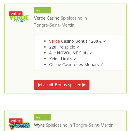
Premium
online
Verde Casino
Spielcasino in
Tongre-Saint-Martin
Verde
Casino Bonus
1200 €
✓
220
Freispiele ✓
Alle
NOVOLINE
Slots ✓
Keine Limits ✓
Online Casino des Monats ✓
Jetzt mit Bonus spielen
Premium
online
Wyns
Spielcasino in
Tongre-Saint-Martin