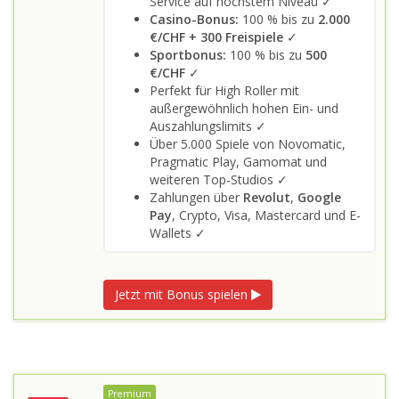
Service auf höchstem Niveau ✓
Casino-Bonus:
100 % bis zu
2.000
€/CHF + 300 Freispiele
✓
Sportbonus:
100 % bis zu
500
€/CHF
✓
Perfekt für High Roller mit
außergewöhnlich hohen Ein- und
Auszahlungslimits ✓
Über 5.000 Spiele von Novomatic,
Pragmatic Play, Gamomat und
weiteren Top-Studios ✓
Zahlungen über
Revolut
,
Google
Pay
, Crypto, Visa, Mastercard und E-
Wallets ✓
Jetzt mit Bonus spielen
Premium