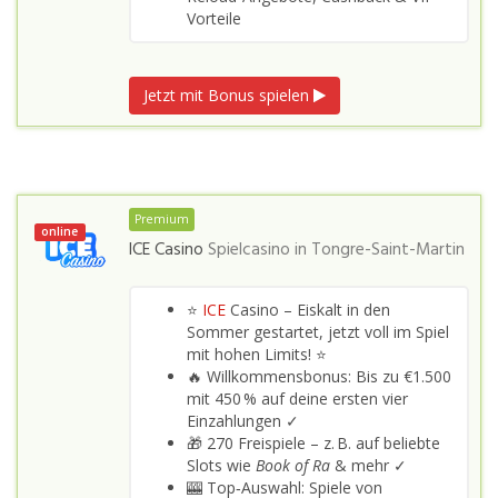
Vorteile
Jetzt mit Bonus spielen
Premium
online
ICE Casino
Spielcasino in
Tongre-Saint-Martin
⭐
ICE
Casino – Eiskalt in den
Sommer gestartet, jetzt voll im Spiel
mit hohen Limits! ⭐
🔥 Willkommensbonus: Bis zu €1.500
mit 450 % auf deine ersten vier
Einzahlungen ✓
🎁 270 Freispiele – z. B. auf beliebte
Slots wie
Book of Ra
& mehr ✓
🎰 Top‑Auswahl: Spiele von