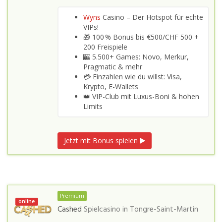
Wyns
Casino – Der Hotspot für echte
VIPs!
🎁 100 % Bonus bis €500/CHF 500 +
200 Freispiele
🎰 5.500+ Games: Novo, Merkur,
Pragmatic & mehr
💳 Einzahlen wie du willst: Visa,
Krypto, E-Wallets
👑 VIP-Club mit Luxus-Boni & hohen
Limits
Jetzt mit Bonus spielen
Premium
online
Cashed
Spielcasino in
Tongre-Saint-Martin