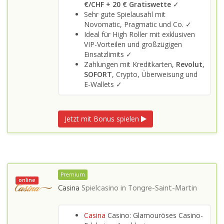
€/CHF + 20 € Gratiswette
✓
Sehr gute Spielausahl mit
Novomatic, Pragmatic und Co. ✓
Ideal für High Roller mit exklusiven
VIP-Vorteilen und großzügigen
Einsatzlimits ✓
Zahlungen mit Kreditkarten,
Revolut
,
SOFORT
, Crypto, Überweisung und
E-Wallets ✓
Jetzt mit Bonus spielen
Premium
online
Casina
Spielcasino in
Tongre-Saint-Martin
Casina
Casino: Glamouröses Casino-