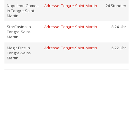
Napoleon Games
Adresse: Tongre-Saint-Martin
24 Stunden
in Tongre-Saint-
Martin
StarCasino in
Adresse: Tongre-Saint-Martin
8-24 Uhr
Tongre-Saint-
Martin
Magic Dice in
Adresse: Tongre-Saint-Martin
6-22 Uhr
Tongre-Saint-
Martin