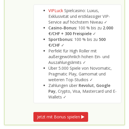
VIPLuck
Spielcasino: Luxus,
Exklusivität und erstklassiger VIP-
Service auf höchstem Niveau ✓
Casino-Bonus:
100 % bis zu
2.000
€/CHF + 300 Freispiele
✓
Sportbonus:
100 % bis zu
500
€/CHF
✓
Perfekt für High Roller mit
außergewöhnlich hohen Ein- und
Auszahlungslimits ✓
Über 5.000 Spiele von Novomatic,
Pragmatic Play, Gamomat und
weiteren Top-Studios ✓
Zahlungen über
Revolut
,
Google
Pay
, Crypto, Visa, Mastercard und E-
Wallets ✓
Jetzt mit Bonus spielen