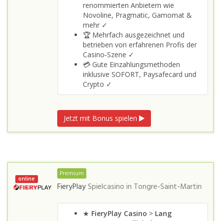
renommierten Anbietern wie
Novoline, Pragmatic, Gamomat &
mehr ✓
🏆 Mehrfach ausgezeichnet und
betrieben von erfahrenen Profis der
Casino‑Szene ✓
💳 Gute Einzahlungsmethoden
inklusive SOFORT, Paysafecard und
Crypto ✓
Jetzt mit Bonus spielen
Premium
online
FieryPlay
Spielcasino in
Tongre-Saint-Martin
★
FieryPlay Casino
>
Lang