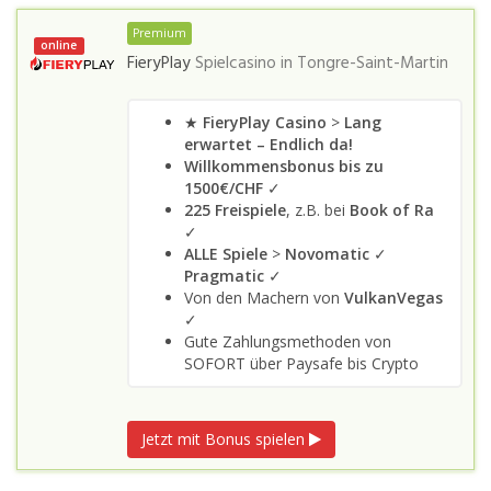
Premium
online
FieryPlay
Spielcasino in
Tongre-Saint-Martin
★
FieryPlay Casino
>
Lang
erwartet – Endlich da!
Willkommensbonus bis zu
1500€/CHF
✓
225 Freispiele
, z.B. bei
Book of Ra
✓
ALLE Spiele
>
Novomatic
✓
Pragmatic
✓
Von den Machern von
VulkanVegas
✓
Gute Zahlungsmethoden von
SOFORT über Paysafe bis Crypto
Jetzt mit Bonus spielen