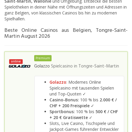
Saint-Martin, Wallonie
und Umgebung. Entdecke die besten
Spielotheken in deiner Nähe mit Öffnungszeiten und Adressen in
ganz Belgien, von klassischen Casinos bis hin zu modernen
Spielhallen.
Beste Online Casinos aus Belgien, Tongre-Saint-
Martin August 2026
Premium
online
Golazzo
Spielcasino in
Tongre-Saint-Martin
Golazzo
: Modernes Online
Spielcasino mit tausenden Spielen
und Top-Quoten ✓
Casino-Bonus:
100 % bis
2.000 € /
CHF + 200 Freispiele
✓
Sportbonus:
100 % bis
500 € / CHF
+ 20 € Gratiswette
✓
Slots, Live Casino, Tischspiele und
Jackpot-Games führender Entwickler