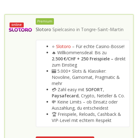
Premium
online
Slotoro
Spielcasino in
Tongre-Saint-Martin
⭐
Slotoro
– Für echte Casino-Bosse!
🔥 Willkommensdeal: Bis zu
2.500 €/CHF + 250 Freispiele –
direkt
zum Einstieg
🎰 5.000+ Slots & Klassiker:
Novoline, Gamomat, Pragmatic &
mehr
💳 Zahl easy mit
SOFORT
,
Paysafecard
, Crypto, Neteller & Co.
💸 Keine Limits – ob Einsatz oder
Auszahlung, du entscheidest
🏆 Freispiele, Reloads, Cashback &
VIP-Level mit echtem Respekt