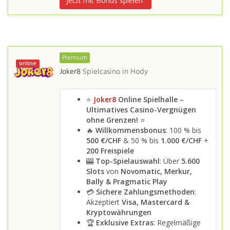
Jetzt mit Bonus spielen
Premium
online
Joker8
Spielcasino in
Hody
⭐
Joker8
Online Spielhalle –
Ultimatives Casino-Vergnügen
ohne Grenzen!
⭐
🔥
Willkommensbonus
: 100 % bis
500 €/CHF
& 50 % bis
1.000 €/CHF
+
200 Freispiele
🎰
Top-Spielauswahl
: Über
5.600
Slots
von
Novomatic, Merkur,
Bally & Pragmatic Play
💳
Sichere Zahlungsmethoden
:
Akzeptiert
Visa, Mastercard &
Kryptowährungen
🏆
Exklusive Extras
: Regelmäßige