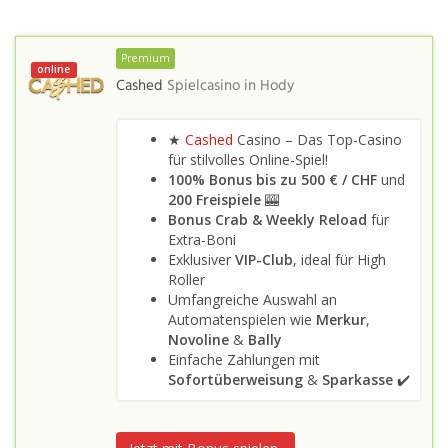
Premium
online
Cashed
Spielcasino in
Hody
★
Cashed
Casino – Das Top-Casino
für stilvolles Online-Spiel!
100% Bonus bis zu 500 €
/ CHF
und
200 Freispiele
🎰
Bonus Crab & Weekly Reload
für
Extra-Boni
Exklusiver
VIP-Club
, ideal für High
Roller
Umfangreiche Auswahl an
Automatenspielen wie
Merkur
,
Novoline
&
Bally
Einfache Zahlungen mit
Sofortüberweisung
&
Sparkasse
✔️