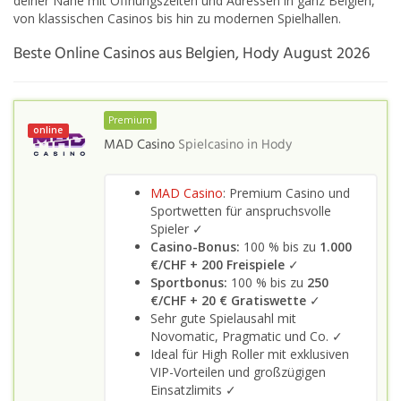
deiner Nähe mit Öffnungszeiten und Adressen in ganz Belgien,
von klassischen Casinos bis hin zu modernen Spielhallen.
Beste Online Casinos aus Belgien, Hody August 2026
Premium
online
MAD Casino
Spielcasino in
Hody
MAD Casino
: Premium Casino und
Sportwetten für anspruchsvolle
Spieler ✓
Casino-Bonus:
100 % bis zu
1.000
€/CHF + 200 Freispiele
✓
Sportbonus:
100 % bis zu
250
€/CHF + 20 € Gratiswette
✓
Sehr gute Spielausahl mit
Novomatic, Pragmatic und Co. ✓
Ideal für High Roller mit exklusiven
VIP-Vorteilen und großzügigen
Einsatzlimits ✓