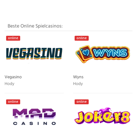
Beste Online Spielcasinos:
online
online
Vegasino
Wyns
Hody
Hody
online
online