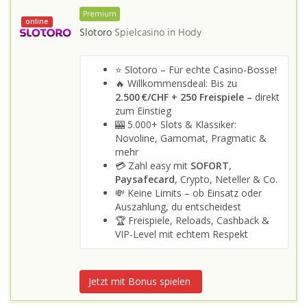
Premium
online
Slotoro
Spielcasino in
Hody
⭐ Slotoro – Für echte Casino-Bosse!
🔥 Willkommensdeal: Bis zu
2.500 €/CHF + 250 Freispiele –
direkt
zum Einstieg
🎰 5.000+ Slots & Klassiker:
Novoline, Gamomat, Pragmatic &
mehr
💳 Zahl easy mit
SOFORT
,
Paysafecard
, Crypto, Neteller & Co.
💸 Keine Limits – ob Einsatz oder
Auszahlung, du entscheidest
🏆 Freispiele, Reloads, Cashback &
VIP-Level mit echtem Respekt
Jetzt mit Bonus spielen