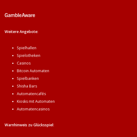
Weitere Angebote:
Spielhallen
Spielotheken
Casinos
Bitcoin Automaten
Spielbanken
Shisha Bars
Automatencafés
Kiosks mit Automaten
Automatencasinos
Warnhinweis zu Glücksspiel
: