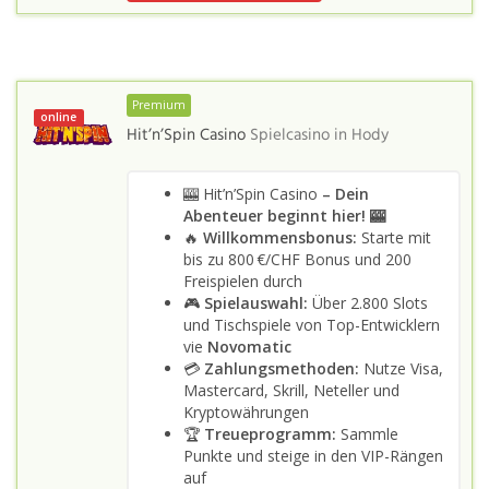
Premium
online
Hit’n’Spin Casino
Spielcasino in
Hody
🎰 Hit’n’Spin Casino
– Dein
Abenteuer beginnt hier! 🎰
🔥
Willkommensbonus:
Starte mit
bis zu 800 €/CHF Bonus und 200
Freispielen durch
🎮
Spielauswahl:
Über 2.800 Slots
und Tischspiele von Top-Entwicklern
vie
Novomatic
💳
Zahlungsmethoden:
Nutze Visa,
Mastercard, Skrill, Neteller und
Kryptowährungen
🏆
Treueprogramm:
Sammle
Punkte und steige in den VIP-Rängen
auf