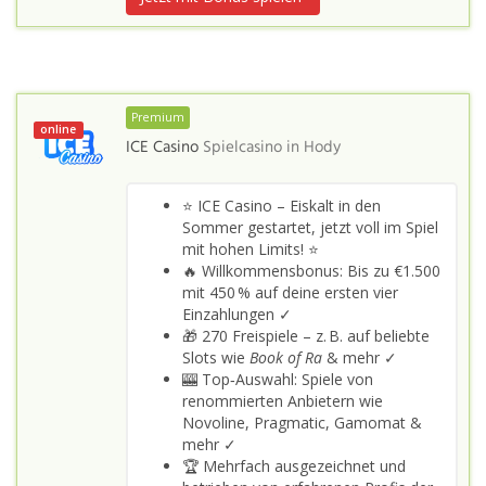
Premium
online
ICE Casino
Spielcasino in
Hody
⭐ ICE Casino – Eiskalt in den
Sommer gestartet, jetzt voll im Spiel
mit hohen Limits! ⭐
🔥 Willkommensbonus: Bis zu €1.500
mit 450 % auf deine ersten vier
Einzahlungen ✓
🎁 270 Freispiele – z. B. auf beliebte
Slots wie
Book of Ra
& mehr ✓
🎰 Top‑Auswahl: Spiele von
renommierten Anbietern wie
Novoline, Pragmatic, Gamomat &
mehr ✓
🏆 Mehrfach ausgezeichnet und