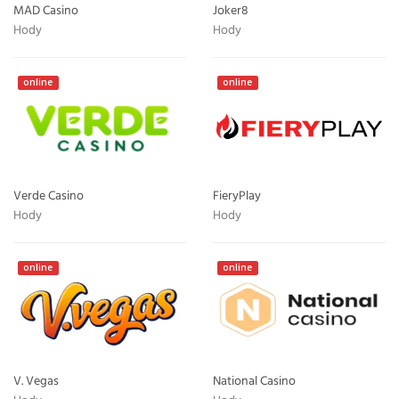
MAD Casino
Joker8
Hody
Hody
online
online
Verde Casino
FieryPlay
Hody
Hody
online
online
V. Vegas
National Casino