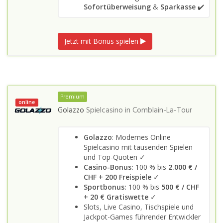
Sofortüberweisung
&
Sparkasse
✔️
Jetzt mit Bonus spielen
Premium
online
Golazzo
Spielcasino in
Comblain-La-Tour
Golazzo
: Modernes Online
Spielcasino mit tausenden Spielen
und Top-Quoten ✓
Casino-Bonus:
100 % bis
2.000 € /
CHF + 200 Freispiele
✓
Sportbonus:
100 % bis
500 € / CHF
+ 20 € Gratiswette
✓
Slots, Live Casino, Tischspiele und
Jackpot-Games führender Entwickler