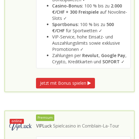
Casino-Bonus:
100 % bis zu
2.000
€/CHF + 300 Freispiele
auf Novoline-
Slots ✓
Sportbonus:
100 % bis zu
500
€/CHF
für Sportwetten ✓
VIP-Service, hohe Einsatz- und
Auszahlungslimits sowie exklusive
Promotionen ✓
Zahlungen per
Revolut
,
Google Pay
,
Crypto, Kreditkarten und
SOFORT
✓
Jetzt mit Bonus spielen
Premium
online
VIPLuck
Spielcasino in
Comblain-La-Tour