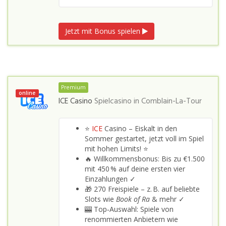
Jetzt mit Bonus spielen
Premium
online
ICE Casino
Spielcasino in
Comblain-La-Tour
⭐
ICE
Casino – Eiskalt in den
Sommer gestartet, jetzt voll im Spiel
mit hohen Limits! ⭐
🔥 Willkommensbonus: Bis zu €1.500
mit 450 % auf deine ersten vier
Einzahlungen ✓
🎁 270 Freispiele – z. B. auf beliebte
Slots wie
Book of Ra
& mehr ✓
🎰 Top‑Auswahl: Spiele von
renommierten Anbietern wie