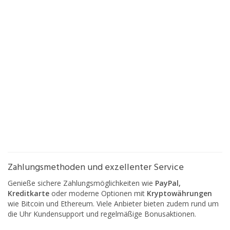
Zahlungsmethoden und exzellenter Service
Genieße sichere Zahlungsmöglichkeiten wie
PayPal,
Kreditkarte
oder moderne Optionen mit
Kryptowährungen
wie Bitcoin und Ethereum. Viele Anbieter bieten zudem rund um
die Uhr Kundensupport und regelmäßige Bonusaktionen.