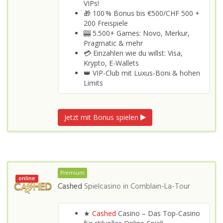
VIPs!
🎁 100 % Bonus bis €500/CHF 500 +
200 Freispiele
🎰 5.500+ Games: Novo, Merkur,
Pragmatic & mehr
💳 Einzahlen wie du willst: Visa,
Krypto, E-Wallets
👑 VIP-Club mit Luxus-Boni & hohen
Limits
Jetzt mit Bonus spielen
Premium
online
Cashed
Spielcasino in
Comblain-La-Tour
★
Cashed
Casino – Das Top-Casino