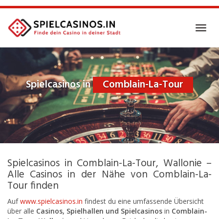
Skip
to
main
Toggl
content
navig
Spielcasinos in
Comblain-La-Tour
Spielcasinos in Comblain-La-Tour, Wallonie –
Alle Casinos in der Nähe von Comblain-La-
Tour finden
Auf
www.spielcasinos.in
findest du eine umfassende Übersicht
über alle
Casinos, Spielhallen und Spielcasinos
in
Comblain-