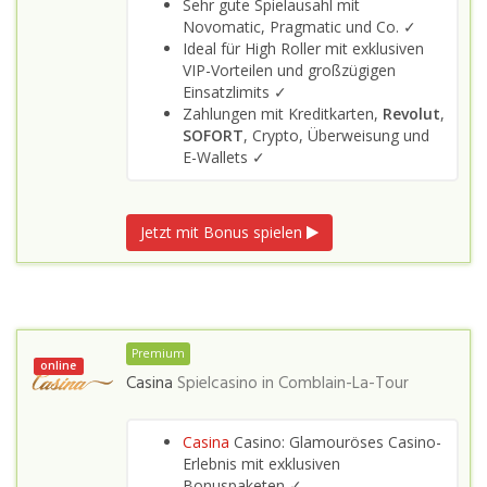
Sehr gute Spielausahl mit
Novomatic, Pragmatic und Co. ✓
Ideal für High Roller mit exklusiven
VIP-Vorteilen und großzügigen
Einsatzlimits ✓
Zahlungen mit Kreditkarten,
Revolut
,
SOFORT
, Crypto, Überweisung und
E-Wallets ✓
Jetzt mit Bonus spielen
Premium
online
Casina
Spielcasino in
Comblain-La-Tour
Casina
Casino: Glamouröses Casino-
Erlebnis mit exklusiven
Bonuspaketen ✓