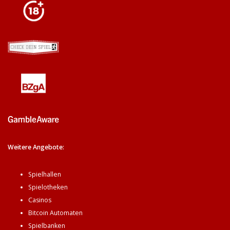
Weitere Angebote:
Spielhallen
Spielotheken
Casinos
Bitcoin Automaten
Spielbanken