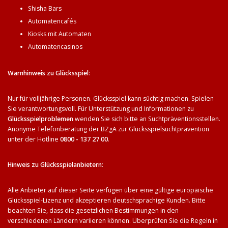
Shisha Bars
Automatencafés
Kiosks mit Automaten
Automatencasinos
Warnhinweis zu Glücksspiel
:
Nur für volljährige Personen. Glücksspiel kann süchtig machen. Spielen
Sie verantwortungsvoll. Für Unterstützung und Informationen zu
Glücksspielproblemen
wenden Sie sich bitte an Suchtpräventionsstellen.
Anonyme Telefonberatung der BZgA zur Glücksspielsuchtprävention
unter der Hotline
0800 - 137 27 00
.
Hinweis zu Glücksspielanbietern
:
Alle Anbieter auf dieser Seite verfügen über eine gültige europäische
Glücksspiel-Lizenz und akzeptieren deutschsprachige Kunden. Bitte
beachten Sie, dass die gesetzlichen Bestimmungen in den
verschiedenen Ländern variieren können. Überprüfen Sie die Regeln in