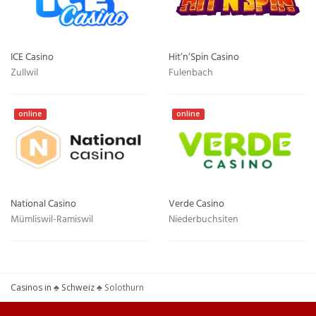
ICE Casino
Hit’n’Spin Casino
Zullwil
Fulenbach
online
online
National Casino
Verde Casino
Mümliswil-Ramiswil
Niederbuchsiten
Casinos in
♣
Schweiz
♣
Solothurn