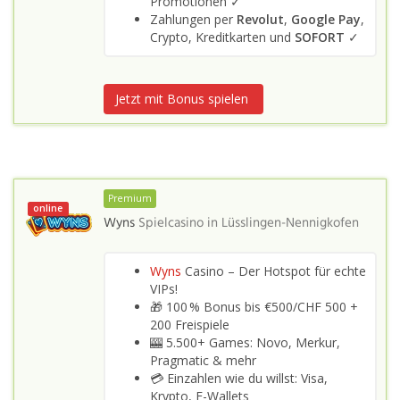
Promotionen ✓
Zahlungen per
Revolut
,
Google Pay
,
Crypto, Kreditkarten und
SOFORT
✓
Jetzt mit Bonus spielen
Premium
online
Wyns
Spielcasino in
Lüsslingen-Nennigkofen
Wyns
Casino – Der Hotspot für echte
VIPs!
🎁 100 % Bonus bis €500/CHF 500 +
200 Freispiele
🎰 5.500+ Games: Novo, Merkur,
Pragmatic & mehr
💳 Einzahlen wie du willst: Visa,
Krypto, E-Wallets