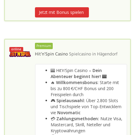
Jetzt mit Bonus spielen
Premium
online
Hit’n’Spin Casino
Spielcasino in
Hägendorf
🎰 Hit’n’Spin Casino
– Dein
Abenteuer beginnt hier! 🎰
🔥
Willkommensbonus:
Starte mit
bis zu 800 €/CHF Bonus und 200
Freispielen durch
🎮
Spielauswahl:
Über 2.800 Slots
und Tischspiele von Top-Entwicklern
vie
Novomatic
💳
Zahlungsmethoden:
Nutze Visa,
Mastercard, Skrill, Neteller und
Kryptowährungen