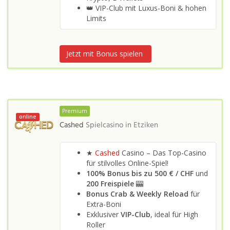
👑 VIP-Club mit Luxus-Boni & hohen
Limits
Jetzt mit Bonus spielen
Premium
online
Cashed
Spielcasino in
Etziken
★
Cashed
Casino – Das Top-Casino
für stilvolles Online-Spiel!
100% Bonus bis zu 500 €
/ CHF
und
200 Freispiele
🎰
Bonus Crab & Weekly Reload
für
Extra-Boni
Exklusiver
VIP-Club
, ideal für High
Roller