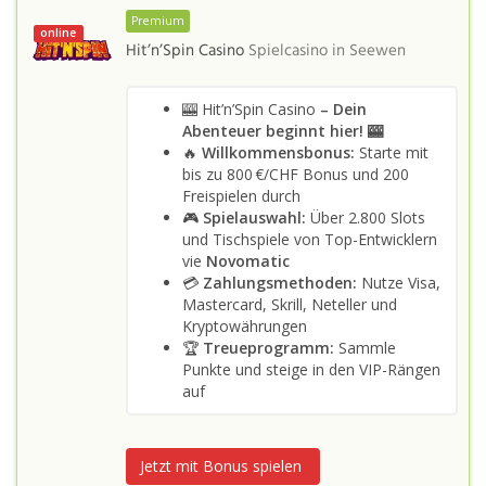
Premium
online
Hit’n’Spin Casino
Spielcasino in
Seewen
🎰 Hit’n’Spin Casino
– Dein
Abenteuer beginnt hier! 🎰
🔥
Willkommensbonus:
Starte mit
bis zu 800 €/CHF Bonus und 200
Freispielen durch
🎮
Spielauswahl:
Über 2.800 Slots
und Tischspiele von Top-Entwicklern
vie
Novomatic
💳
Zahlungsmethoden:
Nutze Visa,
Mastercard, Skrill, Neteller und
Kryptowährungen
🏆
Treueprogramm:
Sammle
Punkte und steige in den VIP-Rängen
auf
Jetzt mit Bonus spielen