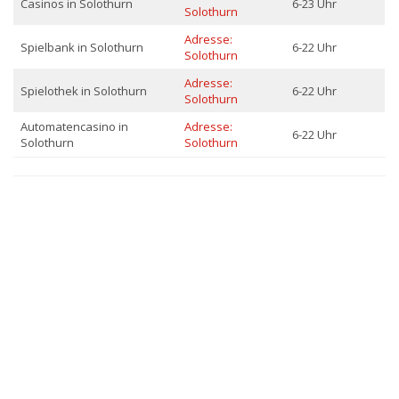
Casinos in Solothurn
6-23 Uhr
Solothurn
Adresse:
Spielbank in Solothurn
6-22 Uhr
Solothurn
Adresse:
Spielothek in Solothurn
6-22 Uhr
Solothurn
Automatencasino in
Adresse:
6-22 Uhr
Solothurn
Solothurn