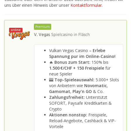
uns über einen Hinweis über unser
Kontaktformular
.
Premium
online
V. Vegas
Spielcasino in
Fläsch
Vulkan Vegas Casino
– Erlebe
Spannung pur im Online-Casino!
🔥
Bonus zum Start:
150% bis
1.500 €/CHF + 150 Freispiele
für
neue Spieler
🎰
Top-Spieleauswahl:
5.000+ Slots
von Anbietern wie
Novomatic
,
Gamomat
,
Play’n GO
& Co.
Zahlungsfreiheit:
Unterstützt
SOFORT, Paysafe Kreditkarten &
Crypto
Aktionen nonstop:
Freispiele,
Reload-Angebote, Cashback & VIP-
Vorteile