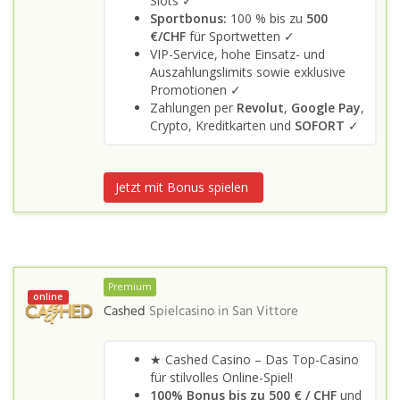
Slots ✓
Sportbonus:
100 % bis zu
500
€/CHF
für Sportwetten ✓
VIP-Service, hohe Einsatz- und
Auszahlungslimits sowie exklusive
Promotionen ✓
Zahlungen per
Revolut
,
Google Pay
,
Crypto, Kreditkarten und
SOFORT
✓
Jetzt mit Bonus spielen
Premium
online
Cashed
Spielcasino in
San Vittore
★ Cashed Casino – Das Top-Casino
für stilvolles Online-Spiel!
100% Bonus bis zu 500 €
/ CHF
und