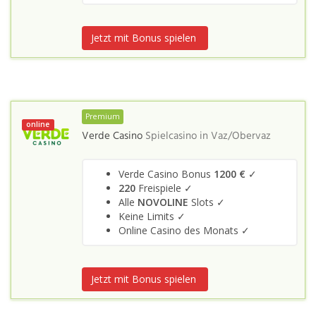
Jetzt mit Bonus spielen
Premium
online
Verde Casino
Spielcasino in
Vaz/Obervaz
Verde Casino Bonus
1200 €
✓
220
Freispiele ✓
Alle
NOVOLINE
Slots ✓
Keine Limits ✓
Online Casino des Monats ✓
Jetzt mit Bonus spielen