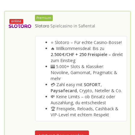
Premium
online
Slotoro
Spielcasino in
Safiental
⭐ Slotoro – Für echte Casino-Bosse!
🔥 Willkommensdeal: Bis zu
2.500 €/CHF + 250 Freispiele –
direkt
zum Einstieg
🎰 5.000+ Slots & Klassiker:
Novoline, Gamomat, Pragmatic &
mehr
💳 Zahl easy mit
SOFORT
,
Paysafecard
, Crypto, Neteller & Co.
💸 Keine Limits – ob Einsatz oder
Auszahlung, du entscheidest
🏆 Freispiele, Reloads, Cashback &
VIP-Level mit echtem Respekt