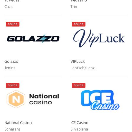
V. Vegas
Vegasino
Cazis
Trin
online
online
Golazzo
VIPLuck
Jenins
Lantsch/Lenz
online
online
National Casino
ICE Casino
Scharans
Silvaplana