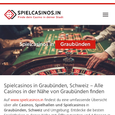
Skip
to
main
Toggl
content
navig
Spielcasinos in
Graubünden
Spielcasinos in Graubünden, Schweiz – Alle
Casinos in der Nähe von Graubünden finden
Auf
www.spielcasinos.in
findest du eine umfassende Übersicht
über alle
Casinos, Spielhallen und Spielcasinos
in
Graubünden, Schweiz
und Umgebung. Entdecke die besten