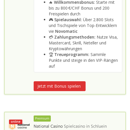
🔥
Willkommensbonus:
Starte mit
bis zu 800 €/CHF Bonus und 200
Freispielen durch
🎮
Spielauswahl:
Über 2.800 Slots
und Tischspiele von Top-Entwicklern
vie
Novomatic
💳
Zahlungsmethoden:
Nutze Visa,
Mastercard, Skrill, Neteller und
Kryptowährungen
🏆
Treueprogramm:
Sammle
Punkte und steige in den VIP-Rängen
auf
Jetzt mit Bonus spielen
Premium
online
National Casino
Spielcasino in
Schluein