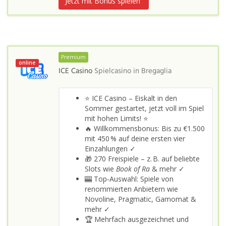
Jetzt mit Bonus spielen
Premium
online
ICE Casino
Spielcasino in
Bregaglia
⭐ ICE Casino – Eiskalt in den
Sommer gestartet, jetzt voll im Spiel
mit hohen Limits! ⭐
🔥 Willkommensbonus: Bis zu €1.500
mit 450 % auf deine ersten vier
Einzahlungen ✓
🎁 270 Freispiele – z. B. auf beliebte
Slots wie
Book of Ra
& mehr ✓
🎰 Top‑Auswahl: Spiele von
renommierten Anbietern wie
Novoline, Pragmatic, Gamomat &
mehr ✓
🏆 Mehrfach ausgezeichnet und