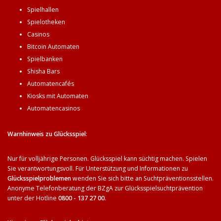
Spielhallen
Spielotheken
Casinos
Bitcoin Automaten
Spielbanken
Shisha Bars
Automatencafés
Kiosks mit Automaten
Automatencasinos
Warnhinweis zu Glücksspiel
:
Nur für volljährige Personen. Glücksspiel kann süchtig machen. Spielen
Sie verantwortungsvoll. Für Unterstützung und Informationen zu
Glücksspielproblemen
wenden Sie sich bitte an Suchtpräventionsstellen.
Anonyme Telefonberatung der BZgA zur Glücksspielsuchtprävention
unter der Hotline
0800 - 137 27 00
.