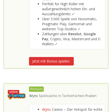
Perfekt für High Roller mit
außergewöhnlich hohen Ein- und
Auszahlungslimits ✓
Über 5.000 Spiele von Novomatic,
Pragmatic Play, Gamomat und
weiteren Top-Studios ✓
Zahlungen über
Revolut
,
Google
Pay
, Crypto, Visa, Mastercard und E-
Wallets ✓
Jetzt mit Bonus spielen
Premium
online
Wyns
Spielcasino in
Tschiertschen-Praden
Wyns
Casino – Der Hotspot für echte