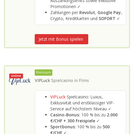
Auszahlungslimits sowie exklusive
Promotionen ✓
Zahlungen per
Revolut
,
Google Pay
,
Crypto, Kreditkarten und
SOFORT
✓
Jetzt mit Bonus spielen
Premium
online
VIPLuck
Spielcasino in
Flims
VIPLuck
Spielcasino: Luxus,
Exklusivität und erstklassiger VIP-
Service auf höchstem Niveau ✓
Casino-Bonus:
100 % bis zu
2.000
€/CHF + 300 Freispiele
✓
Sportbonus:
100 % bis zu
500
€/CHF
✓