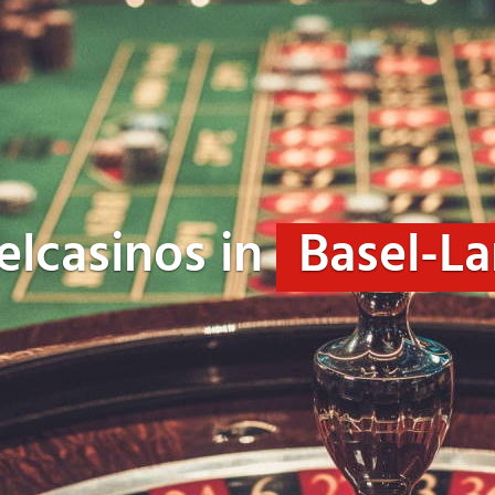
elcasinos in
Basel-L