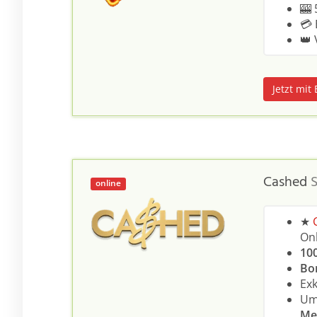
🎰
💳 
👑 
Jetzt mit
Cashed
S
online
★
Onl
10
Bo
Exk
Um
Me