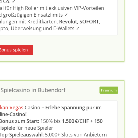
d Co. ✓
al für High Roller mit exklusiven VIP-Vorteilen
 großzügigen Einsatzlimits ✓
lungen mit Kreditkarten,
Revolut
,
SOFORT
,
ypto, Überweisung und E-Wallets ✓
 Bonus spielen
Spielcasino in
Bubendorf
Premium
lkan Vegas
Casino
– Erlebe Spannung pur im
ine-Casino!
Bonus zum Start:
150% bis
1.500 €/CHF + 150
ispiele
für neue Spieler
Top-Spieleauswahl:
5.000+ Slots von Anbietern