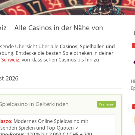
iz – Alle Casinos in der Nähe von
sende Übersicht über alle
Casinos, Spielhallen und
ung. Entdecke die besten Spielotheken in deiner
r
Schweiz
, von klassischen Casinos bis hin zu
st 2026
Hi
E
Spielcasino in
Gelterkinden
Premium
lazzo
: Modernes Online Spielcasino mit
usenden Spielen und Top-Quoten ✓
sino-Bonus:
100 % bis
2.000 € / CHF + 200