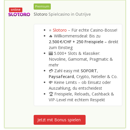
Premium
online
Slotoro
Spielcasino in
Outrijve
⭐
Slotoro
– Für echte Casino-Bosse!
🔥 Willkommensdeal: Bis zu
2.500 €/CHF + 250 Freispiele –
direkt
zum Einstieg
🎰 5.000+ Slots & Klassiker:
Novoline, Gamomat, Pragmatic &
mehr
💳 Zahl easy mit
SOFORT
,
Paysafecard
, Crypto, Neteller & Co.
💸 Keine Limits – ob Einsatz oder
Auszahlung, du entscheidest
🏆 Freispiele, Reloads, Cashback &
VIP-Level mit echtem Respekt
Jetzt mit Bonus spielen