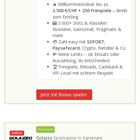
🔥 Willkommensdeal: Bis zu
2.500 €/CHF + 250 Freispiele –
direkt
zum Einstieg
🎰 5.000+ Slots & Klassiker:
Novoline, Gamomat, Pragmatic &
mehr
💳 Zahl easy mit
SOFORT
,
Paysafecard
, Crypto, Neteller & Co.
💸 Keine Limits – ob Einsatz oder
Auszahlung, du entscheidest
🏆 Freispiele, Reloads, Cashback &
VIP-Level mit echtem Respekt
Jetzt mit Bonus spielen
Premium
online
Golazzo
Spielcasino in
Varsenare