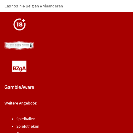
Casinos in
♣
Belgien
♣
Vlaanderen
Weitere Angebote:
Spielhallen
Spielotheken