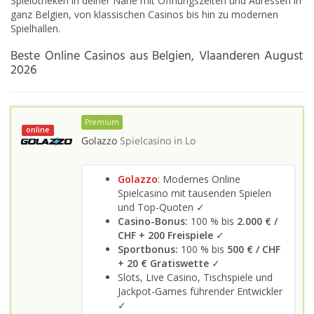
Spielotheken in deiner Nähe mit Öffnungszeiten und Adressen in
ganz Belgien, von klassischen Casinos bis hin zu modernen
Spielhallen.
Beste Online Casinos aus Belgien, Vlaanderen August
2026
Premium
online
Golazzo
Spielcasino in
Lo
Golazzo
: Modernes Online
Spielcasino mit tausenden Spielen
und Top-Quoten ✓
Casino-Bonus:
100 % bis
2.000 € /
CHF + 200 Freispiele
✓
Sportbonus:
100 % bis
500 € / CHF
+ 20 € Gratiswette
✓
Slots, Live Casino, Tischspiele und
Jackpot-Games führender Entwickler
✓