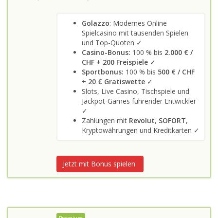
Golazzo
: Modernes Online
Spielcasino mit tausenden Spielen
und Top-Quoten ✓
Casino-Bonus:
100 % bis
2.000 € /
CHF + 200 Freispiele
✓
Sportbonus:
100 % bis
500 € / CHF
+ 20 € Gratiswette
✓
Slots, Live Casino, Tischspiele und
Jackpot-Games führender Entwickler
✓
Zahlungen mit
Revolut
,
SOFORT
,
Kryptowährungen und Kreditkarten ✓
Jetzt mit Bonus spielen