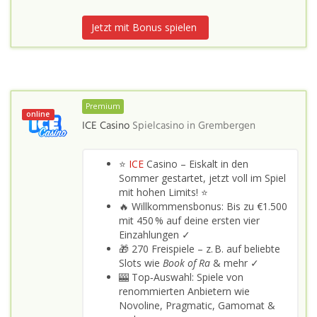
Jetzt mit Bonus spielen
Premium
online
ICE Casino
Spielcasino in
Grembergen
⭐
ICE
Casino – Eiskalt in den
Sommer gestartet, jetzt voll im Spiel
mit hohen Limits! ⭐
🔥 Willkommensbonus: Bis zu €1.500
mit 450 % auf deine ersten vier
Einzahlungen ✓
🎁 270 Freispiele – z. B. auf beliebte
Slots wie
Book of Ra
& mehr ✓
🎰 Top‑Auswahl: Spiele von
renommierten Anbietern wie
Novoline, Pragmatic, Gamomat &