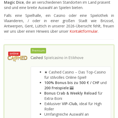
Magic Dice
, die an verschiedenen Standorten im Land präsent
sind und eine breite Auswahl an Spielen bieten.
Falls eine Spielhalle, ein Casino oder eine Spielothek in
Vlaanderen, / oder in einer großen Stadt wie Brüssel,
Antwerpen, Gent, Lüttich in unserer 2026-Übersicht fehlt, freuen
wir uns über einen Hinweis über unser
Kontaktformular
.
Premium
online
Cashed
Spielcasino in
Etikhove
★ Cashed Casino – Das Top-Casino
für stilvolles Online-Spiel!
100% Bonus bis zu 500 €
/ CHF
und
200 Freispiele
🎰
Bonus Crab & Weekly Reload
für
Extra-Boni
Exklusiver
VIP-Club
, ideal für High
Roller
Umfangreiche Auswahl an