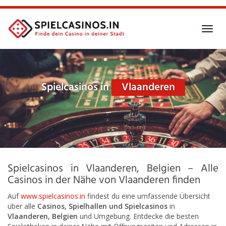
Skip
to
main
Toggl
content
navig
Spielcasinos in
Vlaanderen
Spielcasinos in Vlaanderen, Belgien – Alle
Casinos in der Nähe von Vlaanderen finden
Auf
www.spielcasinos.in
findest du eine umfassende Übersicht
über alle
Casinos, Spielhallen und Spielcasinos
in
Vlaanderen, Belgien
und Umgebung. Entdecke die besten