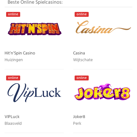
Beste Online Spielcasinos:
online
online
Hit’n’Spin Casino
Casina
Huizingen
Wijtschate
online
online
VIPLuck
Joker8
Blaasveld
Perk